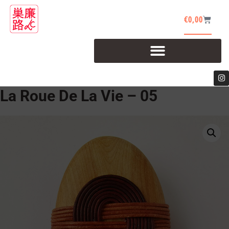
€
0,00
La Roue De La Vie – 05