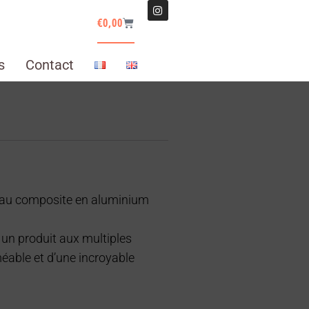
€
0,00
s
Contact
eau composite en aluminium
un produit aux multiples
méable et d’une incroyable