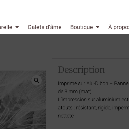
relle
Galets d’âme
Boutique
À propo
Description
Imprimé sur Alu-Dibon – Pann
de 3 mm (mat)
L’impression sur aluminium est 
atouts : résistant, rigide, imper
netteté