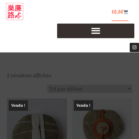
€
0,00
2 résultats affichés
Vendu !
Vendu !