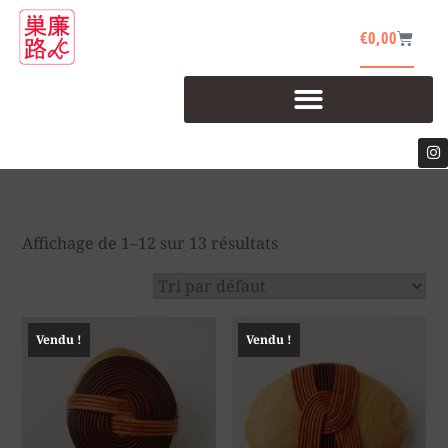
€
0,00
Affichage de 1–12 sur 13 résultats
Vendu !
Vendu !