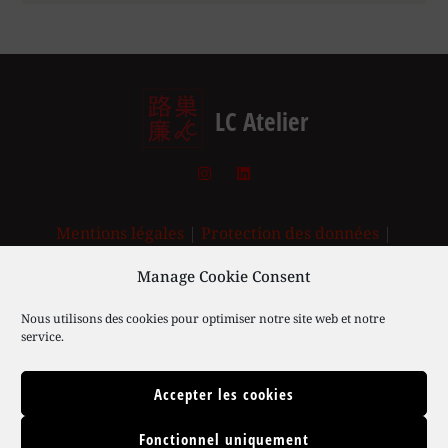
LC Atelier
Mentions légales
|
Protection des données
|
Conditions d’tilisation [EN]
|
Retours
|
Cookies
|
Manage Cookie Consent
© Laurence Ciclet | 2003-2025
Nous utilisons des cookies pour optimiser notre site web et notre
service.
Accepter les cookies
Fonctionnel uniquement